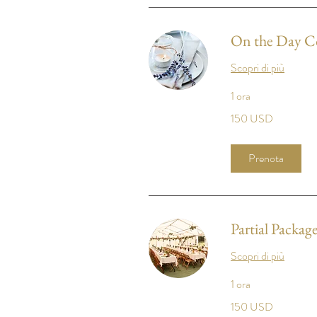
On the Day C
Scopri di più
1 ora
150
150 USD
dollari
statunitensi
Prenota
Partial Packag
Scopri di più
1 ora
150
150 USD
dollari
statunitensi