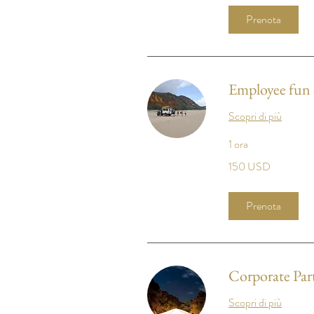
Prenota
Employee fun 
Scopri di più
1 ora
150
150 USD
dollari
statunitensi
Prenota
Corporate Part
Scopri di più