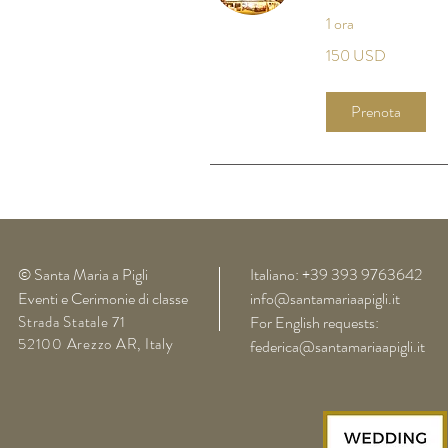
1 ora
150
150 USD
dollari
statunitensi
Prenota
©
Santa Maria a Pigli
Italiano: +39 393 9763642
Eventi e Cerimonie di classe
info@santamariaapigli.it
Strada Statale 71
For English requests:
52100 Arezzo AR, Italy
federica@santamariaapigli.it