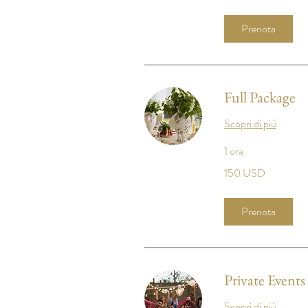
Prenota
Full Package
Scopri di più
1 ora
150
150 USD
dollari
statunitensi
Prenota
Private Events
Scopri di più